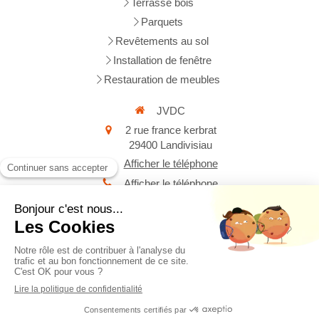
Terrasse bois
Parquets
Revêtements au sol
Installation de fenêtre
Restauration de meubles
JVDC
2 rue france kerbrat
29400
Landivisiau
Afficher le téléphone
Afficher le téléphone
Demander un devis
Plan du site
Mentions légales
Création et référencement du site par Simplébo